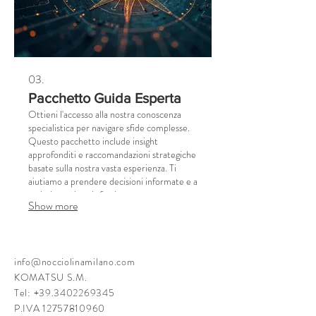
03.
Pacchetto Guida Esperta
Ottieni l'accesso alla nostra conoscenza
specialistica per navigare sfide complesse.
Questo pacchetto include insight
approfonditi e raccomandazioni strategiche
basate sulla nostra vasta esperienza. Ti
aiutiamo a prendere decisioni informate e a
ottimizzare i tuoi sforzi.
Show more
info@nocciolinamilano.com
KOMATSU S.M.
Tel:
+39.3402269345
P.IVA
12757810960