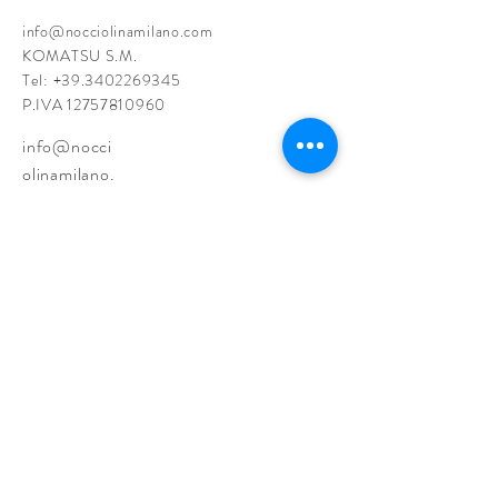
info@nocciolinamilano.com
KOMATSU S.M.
Tel:
+39.3402269345
P.IVA
12757810960
info@nocci
olinamilano.
com
KOMATSU
S.M.
Tel:
+39.34022
69345
P.IVA
127578109
60