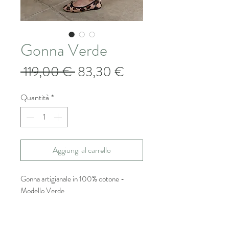
Gonna Verde
Prezzo
Prezzo
 119,00 € 
83,30 €
regolare
scontato
Quantità
*
Aggiungi al carrello
Gonna artigianale in 100% cotone -
Modello Verde
Ogni gonna Nocciolina Milano è realizzata
con cura artigianale, in puro cotone