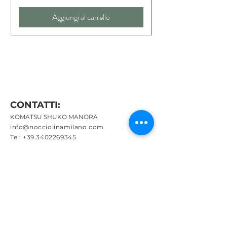
Include sacchetto in cotone coordinato
cucito a mano
Aggiungi al carrello
CONTATTI:
KOMATSU SHUKO MANORA
info@nocciolinamilano.com
Tel:
+39.3402269345
P.IVA
12757810960
MENU:
Chi sono
Inverno
Estate
Bambini
Ispirazione