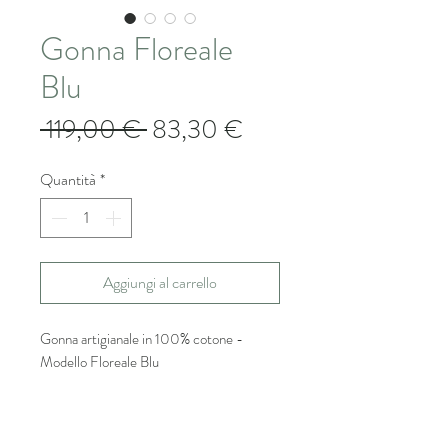
Gonna Floreale
Blu
Prezzo
Prezzo
 119,00 € 
83,30 €
regolare
scontato
Quantità
*
Aggiungi al carrello
Gonna artigianale in 100% cotone -
Modello Floreale Blu
La stampa grafica bianco e nero su sfondo
blu con grandi fiori e dettagli geometrici