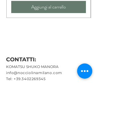
Lunga circa 73cm
Aggiungi al carrello
Via elasticizzata per il massimo confort
Realizzata a mano in edizione limitata
Include sacchetto in cotone coordinato
cucito a mano
CONTATTI:
KOMATSU SHUKO MANORA
info@nocciolinamilano.com
Tel:
+39.3402269345
P.IVA
12757810960
MENU:
Chi sono
Inverno
Estate
Bambini
Ispirazione
Collaboriamo