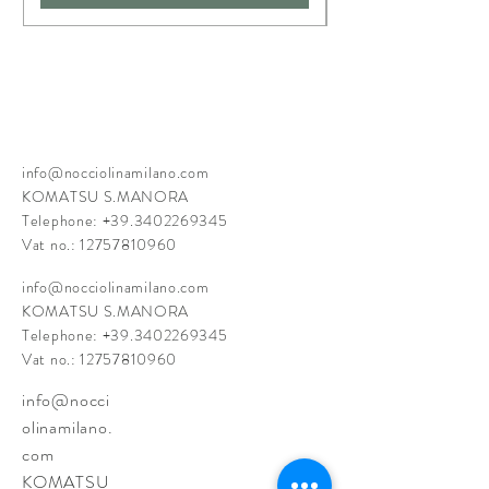
info@nocciolinamilano.com
KOMATSU S.MANORA
Telephone:
+39.3402269345
Vat no.:
12757810960
info@nocciolinamilano.com
KOMATSU S.MANORA
Telephone:
+39.3402269345
Vat no.:
12757810960
info@nocci
olinamilano.
com
KOMATSU