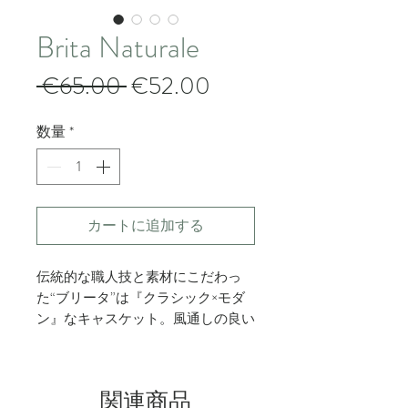
Brita Naturale
通
セ
 €65.00 
€52.00
常
ー
数量
*
価
ル
格
価
格
カートに追加する
伝統的な職人技と素材にこだわっ
た“ブリータ”は『クラシック×モダ
ン』なキャスケット。風通しの良い
素材は、春夏の様々なシーンにピッ
タリなアイテムです。洗練されたス
タイルはそのままに、日常のワンシ
関連商品
ーンでも活躍します。