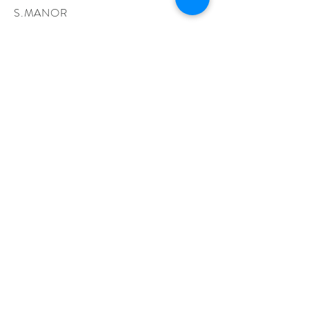
S.MANOR
A
Telephone:
+39.34022
69345
Vat no.:
127578109
60
info@nocciolinamilano.com
KOMATSU S.MANORA
Telephone:
+39.3402269345
Vat no.:
12757810960
利用規約
プライバシー
発送と返品