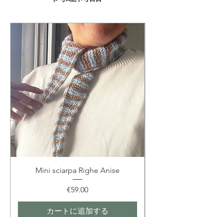
素材：45%紙 55%ポリエステル
サイズ：ワンサイズ（約54cm-
58cm）※サイズ調節アジャスター
付き
カラー：ナチュラル
生産国：MADE IN CHINA
Mini sciarpa Righe Anise
価格
€59.00
カートに追加する