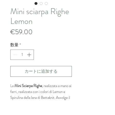
Mini sciarpa Righe
Lemon
価
€59.00
格
数量
*
カートに追加する
La
Mini Sciarpa Righe
, realizzata a mano ai
ferri, realizzata con i colori di Lemon e
Spirulina della lana di Bettaknit. Avvolge il
collo con una morbidezza leggera e
piacevole. Perfetta sia in casa che