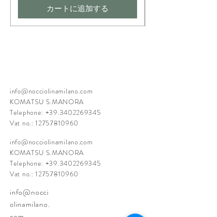
カートに追加する
info@nocciolinamilano.com
KOMATSU S.MANORA
Telephone:
+39.3402269345
Vat no.:
12757810960
info@nocciolinamilano.com
KOMATSU S.MANORA
Telephone:
+39.3402269345
Vat no.:
12757810960
info@nocci
olinamilano.
com