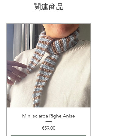
all’aperto, aggiunge un tocco raffinato e
関連商品
luminoso a ogni look.
Dettagli tecnici & cura
Materiali: 51% Fine Alpaca, 49%
Cotone Makò
Lavorazione: completamente fatta a
mano
Dimensioni: circa 80 cm di lunghezza
– 10 cm di altezza
Lavaggio: a mano in acqua fredda
Taglia: unica e flessibile
Logistica & spedizione
Preparazione: 3–5 giorni
Spedizione: Italia / Europa /
Mini sciarpa Righe Anise
Internazionale
価格
€59.00