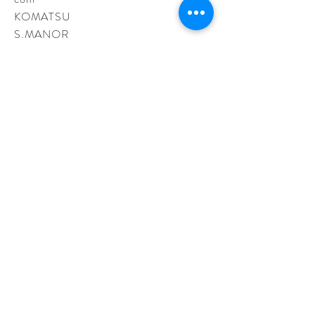
KOMATSU
S.MANOR
A
Telephone:
+39.34022
69345
Vat no.:
127578109
60
info@nocciolinamilano.com
KOMATSU S.MANORA
Telephone:
+39.3402269345
Vat no.:
12757810960
利用規約
プライバシー