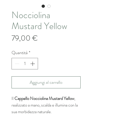
Nocciolina
Mustard Yellow
Prezzo
79,00 €
Quantità
*
Aggiungi al carrello
Il
Cappello Nocciolina Mustard Yellow
,
realizzato a mano, scalda e illumina con la
sua morbidezza naturale.
Il colore Mustard Yellow è vivace e
speziato, una tonalità che illumina il viso e