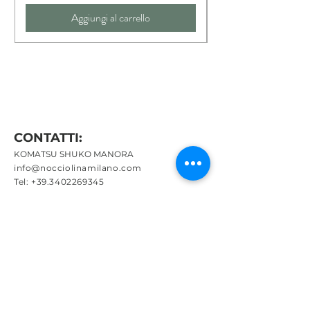
Aggiungi al carrello
CONTATTI:
KOMATSU SHUKO MANORA
info@nocciolinamilano.com
Tel:
+39.3402269345
P.IVA
12757810960
MENU:
Chi sono
Inverno
Estate
Bambini
Ispirazione
Collaboriamo