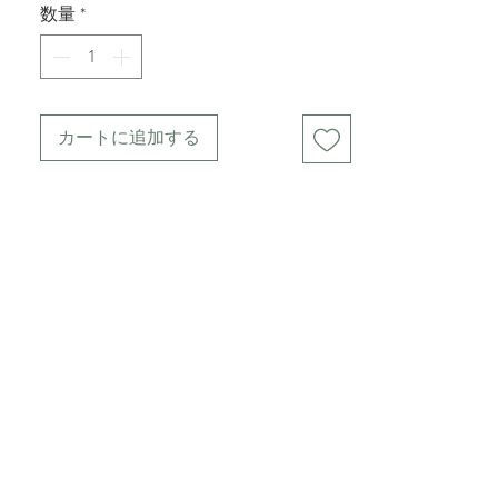
数量
*
primavera.
Dettagli tecnici & cura
Materiali: 100% lana
Lavorazione: artigianale (a uncinetto)
カートに追加する
Vestibilità: taglia unica (vestibilità elastica)
Istruzioni di lavaggio: lavare a mano in acqua
fredda, stendere in piano
Conservazione: ambiente asciutto, lontano
dall’umidità
Logistica & spedizione
Tempi di preparazione: 3–5 giorni lavorativi
Extra: sacchetto in cotone organico incluso
Spedizione: Italia / Europa / Internazionale