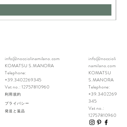
info@nocciolinamilano.com
info@noccioli
KOMATSU S.MANORA
namilano.com
Telephone:
KOMATSU
+39.3402269345
S.MANORA
Vat no.: 12757810960
Telephone:
+39.3402269
利用規約
345
プライバシー
Vat no.:
発送と返品
12757810960