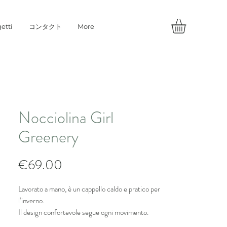
etti
コンタクト
More
Nocciolina Girl
Greenery
価
€69.00
格
Lavorato a mano, è un cappello caldo e pratico per
l’inverno.
Il design confortevole segue ogni movimento.
Il Greenery è fresco e vivace, una ventata di