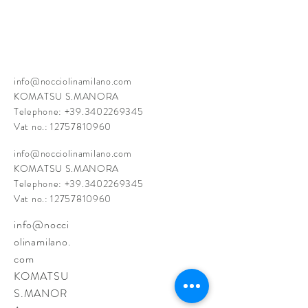
info@nocciolinamilano.com
KOMATSU S.MANORA
Telephone:
+39.3402269345
Vat no.:
12757810960
info@nocciolinamilano.com
KOMATSU S.MANORA
Telephone:
+39.3402269345
Vat no.:
12757810960
info@nocci
olinamilano.
com
KOMATSU
S.MANOR