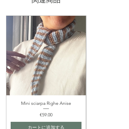
tonalità tenera che aggiunge un tocco di
morbidezza a ogni look.
Dettagli tecnici & cura
Materiali: 100% lana
Lavorazione: artigianale a uncinetto
Vestibilità: taglia bimbi (fino a 2 anni)
Lavaggio: a mano in acqua fredda
Conservazione: in luogo asciutto,
lontano dall’umidità
Logistica & spedizione
Preparazione: 3–5 giorni
Spedizione: Italia / Europa /
Internazionale
Mini sciarpa Righe Anise
価格
€59.00
カートに追加する