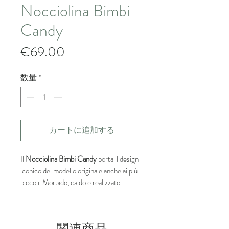
Nocciolina Bimbi
Candy
価
€69.00
格
数量
*
カートに追加する
Il
Nocciolina Bimbi Candy
porta il design
iconico del modello originale anche ai più
piccoli. Morbido, caldo e realizzato
completamente a mano, è perfetto per
coccolare i bimbi nelle giornate fredde.
Il colore Candy è dolce e delicato, una
関連商品