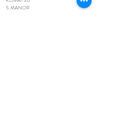
KOMATSU
S.MANOR
A
Telephone:
+39.34022
69345
Vat no.:
127578109
60
info@nocciolinamilano.com
KOMATSU S.MANORA
Telephone:
+39.3402269345
Vat no.:
12757810960
利用規約
プライバシー
発送と返品