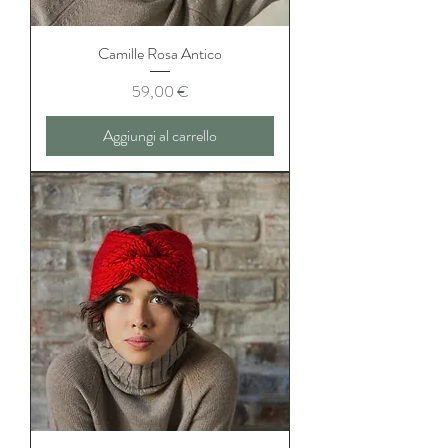
Camille Rosa Antico
Prezzo
59,00 €
Aggiungi al carrello