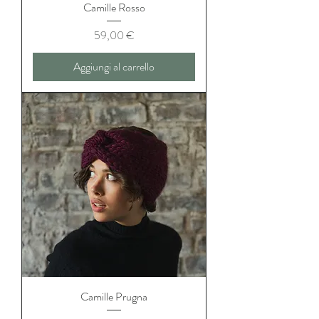
Camille Rosso
Prezzo
59,00 €
Aggiungi al carrello
Camille Prugna