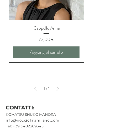
Cappello Anna
Prezzo
72,00 €
Aggiungi al carrello
1
/
1
CONTATTI:
KOMATSU SHUKO MANORA
info@nocciolinamilano.com
Tel:
+39.3402269345