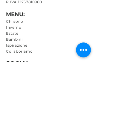
P.IVA
12757810960
MENU:
Chi sono
Inverno
Estate
Bambini
Ispirazione
Collaboriamo
SOCIAL:
WEB SITE POLICY:
Termini e condizioni
Privacy
Spedizioni e resi
METODI DI PAGAMENTO: